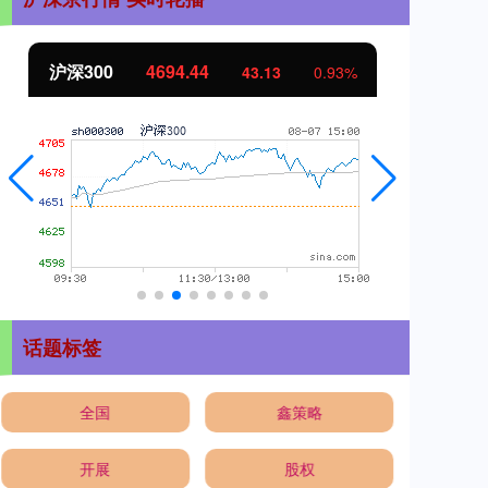
北证50
1134.24
创
11.37
1.01%
话题标签
全国
鑫策略
开展
股权