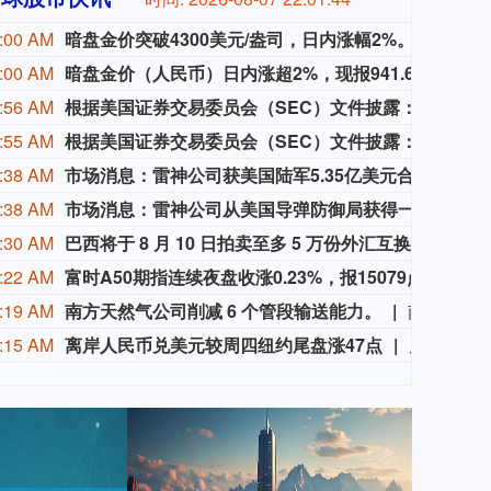
:00 AM
暗盘金价突破4300美元/盎司，日内涨幅2%。
暗盘金
:00 AM
暗盘金价（人民币）日内涨超2%，现报941.6635元/克。
暗盘金
:56 AM
根据美国证券交易委员会（SEC）文件披露：强生董事长兼首席执行官华金·杜阿托于8月5日在公开市场出售6523股强生股票，成交均价为每股258.739美元。
根据美
:55 AM
根据美国证券交易委员会（SEC）文件披露：强生董事长兼首席执行官华金·杜阿托于8月5日公开市场出售41,957股强生股票，成交平均价格为每股258.056美元。
根据美
:38 AM
市场消息：雷神公司获美国陆军5.35亿美元合同，生产陶式武器系统。
市场消
:38 AM
市场消息：雷神公司从美国导弹防御局获得一份价值7.45亿美元的合同。
市场
:30 AM
巴西将于 8 月 10 日拍卖至多 5 万份外汇互换合约。
巴西将
:22 AM
富时A50期指连续夜盘收涨0.23%，报15079点。
富时A
:19 AM
南方天然气公司削减 6 个管段输送能力。
南方天然气公司削减 6 个管段输送能力。
:15 AM
离岸人民币兑美元较周四纽约尾盘涨47点
周五（8月7日）纽约尾盘（周六北京时间04:59），离岸人民币（CNH）兑美元报6.7429元，较周四纽约尾盘涨47点，日内整体交投于6.75-6.7401元区间。