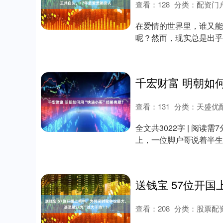
查看：
128
分类：
配资门
在爱情的世界里，谁又能
呢？然而，现实总是出乎
有多少呢？西班牙王....
千宏财富 明朝如
查看：
131
分类：
天盛优
全文共3022字 | 阅
上，一位脚户哥说着半生
▲19....
查看：
208
分类：
股票配