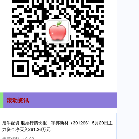
滚动资讯
启
牛
配
资
股
票
行
情
：
宇
邦
新
材
（
301266）
5月
20日
主
资
金
净
买
入
261.26万
快
报
力
元
天盛优配
12-23