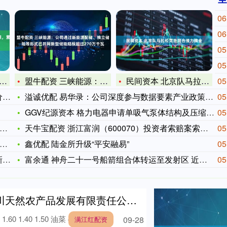
06
06
05
05
盟牛配资 三峡能源：公司通过新能源配储、独立储能等形式已并网
民间资本 北京队马拉松竞走混合接力摘金
05
情
溢诚优配 易华录：公司深度参与数据要素产业政策制定
05
GGV纪源资本 格力电器申请单吸气泵体结构及压缩机专利, 提
05
天牛宝配资 浙江富润（600070）投资者索赔案索赔条件更新
05
鑫优配 陆金所升级“平安融易”
05
将
富余通 神舟二十一号船箭组合体转运至发射区 近日择机实施发射
05
天然农产品发展有限责任公司价格行情
1.40 1.50 油菜 4.40 ....
09-28
满江红配资