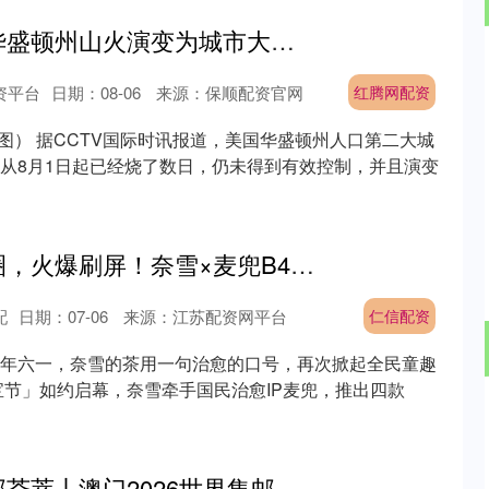
红腾网配资 美国华盛顿州山火演变为城市大火，天空烧成血红色，1/4人口撤离，失踪人数数量不明
沪深300
4694.44
.42%
43.13
0.93%
资平台
日期：08-06
来源：保顺配资官网
红腾网配资
截图） 据CCTV国际时讯报道，美国华盛顿州人口第二大城
从8月1日起已经烧了数日，仍未得到有效控制，并且演变
仁信配资 治愈出圈，火爆刷屏！奈雪×麦兜B420益生菌酸奶昔成六一爆款
配
日期：07-06
来源：江苏配资网平台
仁信配资
年六一，奈雪的茶用一句治愈的口号，再次掀起全民童趣
宝节」如约启幕，奈雪牵手国民治愈IP麦兜，推出四款
广证策略 全球珍邮荟萃丨澳门2026世界集邮展览邀您共赏