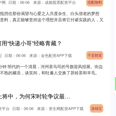
户网
日期：06-06
来源：成都股票配资平台
优配物料
抵挡住那份渴望与心爱之人共度余生、白头偕老的梦想
意料，真正能够坚持这个理想并且将它付诸实践的人，又
何用“快递小哥”经略青藏？
配
日期：06-06
来源：金色配资APP下载
千宏财富
读需7分钟 明代的一个清晨，河州茶马司的号旗迎风招展。街边
不熟的藏语，谈笑间，和吐蕃人交换了茯砖茶和羊毛。
送钱宝 57位开国上将中，为何宋时轮争议最大，甚至被认为“过大于功”？
资平台
日期：06-06
来源：资生网配资APP下载
送钱宝