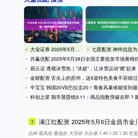
大业证券 2025年5月28日全国主要批发市场麻椒（皱皮青椒
七星配资 神州信息为控股子公司提供1亿担保，累计对外担保达
共赢优配 2025年5月28日全国主要批发市场黄桃价格行
易云达 透视冰雪热｜“冰超”，让冰雪运动“燃”起来
金财配资 舌尖上的苏州，这6道特色美食不容错过，地道美味，令
牛宝宝 韩国20VS巴拉圭20！青春风暴谁能笑到最后？
科创之星 期市晨昏线9.11：商品指数突破在即？新棉上市或
1
满江红配资 2025年5月6日金昌市金川
品种 最高价 最低价 大宗价 大白菜 1.40 1.20 1.30 甘蓝 1.60 