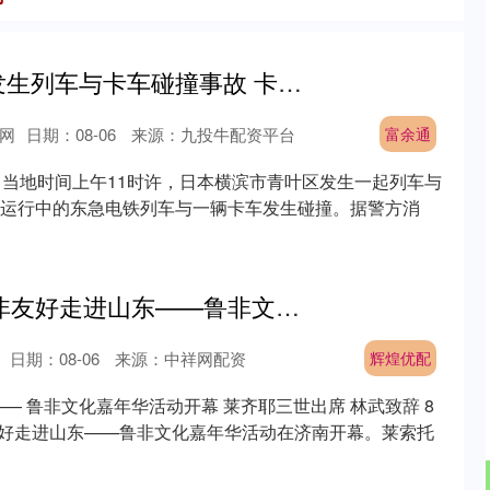
富余通 日本横滨发生列车与卡车碰撞事故 卡车司机受伤
网
日期：08-06
来源：九投牛配资平台
富余通
，当地时间上午11时许，日本横滨市青叶区发生一起列车与
运行中的东急电铁列车与一辆卡车发生碰撞。据警方消
辉煌优配 2026中非友好走进山东——鲁非文化嘉年华活动开幕
日期：08-06
来源：中祥网配资
辉煌优配
—— 鲁非文化嘉年华活动开幕 莱齐耶三世出席 林武致辞 8
非友好走进山东——鲁非文化嘉年华活动在济南开幕。莱索托