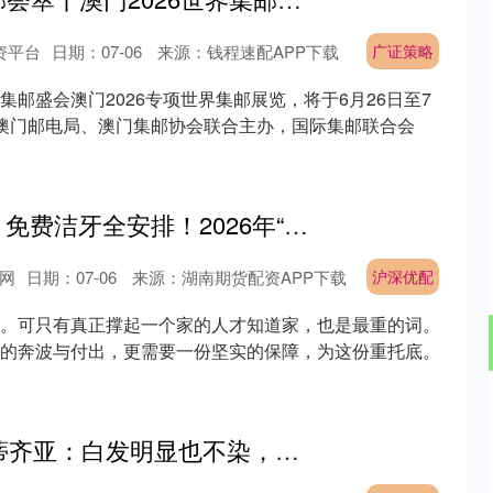
资平台
日期：07-06
来源：钱程速配APP下载
广证策略
邮盛会澳门2026专项世界集邮展览，将于6月26日至7
澳门邮电局、澳门集邮协会联合主办，国际集邮联合会
沪深优配 AI问诊、免费洁牙全安排！2026年“沪惠保”还有这些权益别忘领……
网
日期：07-06
来源：湖南期货配资APP下载
沪深优配
。可只有真正撑起一个家的人才知道家，也是最重的词。
的奔波与付出，更需要一份坚实的保障，为这份重托底。
优配物料 48岁莱蒂齐亚：白发明显也不染，和国王共白头，17年恩爱羡煞旁人