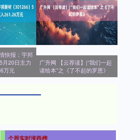
行情快报：宇邦
）5月20日主力
广升网 【云荐读】|“我们一起
26万元
读绘本”之《了不起的罗恩》
个股实时涨跌榜