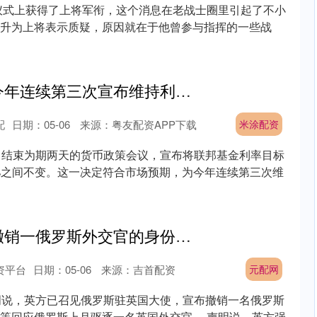
衔仪式上获得了上将军衔，这个消息在老战士圈里引起了不小
升为上将表示质疑，原因就在于他曾参与指挥的一些战
米涂配资 美联储今年连续第三次宣布维持利率不变
配
日期：05-06
来源：粤友配资APP下载
米涂配资
日结束为期两天的货币政策会议，宣布将联邦基金利率目标
75%之间不变。这一决定符合市场预期，为今年连续第三次维
元配网 英国宣布撤销一俄罗斯外交官的身份认证
资平台
日期：05-06
来源：吉首配资
元配网
明说，英方已召见俄罗斯驻英国大使，宣布撤销一名俄罗斯
等回应俄罗斯上月驱逐一名英国外交官。 声明说，英方强