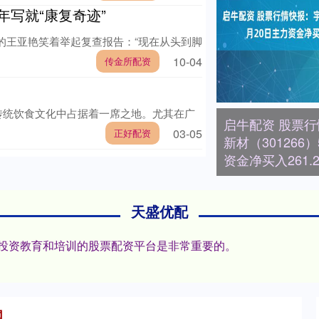
年写就“康复奇迹”
6岁的王亚艳笑着举起复查报告：“现在从头到脚
10-04
传金所配资
传统饮食文化中占据着一席之地。尤其在广
启牛配资 股票
03-05
正好配资
新材（301266
资金净买入261.
天盛优配
投资教育和培训的股票配资平台是非常重要的。
网