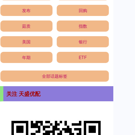
发布
回购
菇质
指数
美国
银行
年期
ETF
全部话题标签
关注 天盛优配