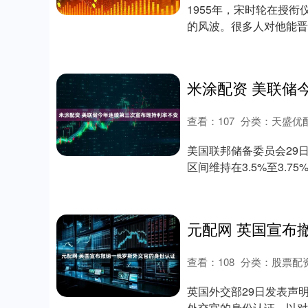
1955年，宋时轮在授
的风波。很多人对他能晋
役，结果却损失....
查看：
107
分类：
天盛优
美国联邦储备委员会29
区间维持在3.5%至3.
持利率....
查看：
108
分类：
股票配
英国外交部29日发表声
外交官的身份认证，以对