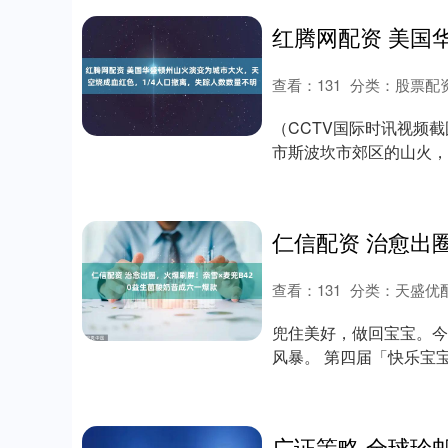
深证成指
14311.01
.68
1.02%
200.89
1
查看：
131
分类：
股票配
（CCTV国际时讯视频
市斯波坎市郊区的山火，
为城市大....
查看：
131
分类：
天盛优
兜住美好，做回宝宝。今
风暴。 第四届「快乐宝
B420益生菌蔬....