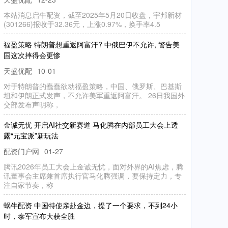
本
站
消
息
启
牛
配
截
至
2025年
5月
20日
收
盘
，
宇
邦
新
材
(301266)报
收
于
32.36元
，
上
涨
0.97%，
换
手
率
资
，
4.5
福
盈
策
略
特
朗
普
想
阿
富
汗
? 中
俄
巴
伊
不
允
许
, 警
告
美
这
次
摔
得
会
更
重
返
国
惨
天盛优配
10-01
对
于
特
朗
普
的
蠢
动
福
盈
策
略
国
、
俄
罗
斯
、
巴
基
斯
和
伊
朗
正
式
发
不
允
许
美
军
重
返
阿
富
汗
。
26日
我
国
外
部
发
布
声
明
称
蠢
欲
坦
，
中
声
，
交
，
金
诚
无
忧
开
启
AI社
赛
道
马
化
腾
在
内
部
员
工
大
会
上
透
“元
宝
派
”新
玩
交
新
露
法
配资门户网
01-27
腾
讯
2026年
员
工
会
上
金
诚
无
忧
对
外
界
的
AI焦
虑
，
腾
董
事
会
主
席
兼
执
行
官
马
化
腾
强
调
，
要
保
持
定
力
，
专
自
家
节
奏
，
大
讯
，
面
首
席
注
称
蜗
牛
配
资
中
国
特
使
金
边
，
提
了
一
个
要
求
，
不
到
24小
，
泰
军
宣
布
大
获
全
亲
赴
时
胜
天盛优配
02-17