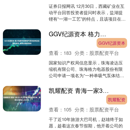
证券日报网讯 12月30日，西藏矿业在互
动平台回答投资者提问时表示，盐湖提
锂有“一湖一工艺”的特点，且该项目在高
海拔地区，会受到多种客观条件的影
响；扎布耶二期目....
GGV纪源资本 格力电器申请单吸气泵体结构及压缩机专利, 提高压缩机能效
GGV纪源资本
查看：
183
分类：
股票配资平台
国家知识产权局信息显示，珠海凌达压
缩机有限公司、珠海格力电器股份有限
公司申请一项名为“一种单吸气泵体结构
及压缩机”的专利，公开号
CN121251580A，申请日....
凯耀配资 青海一家35人开大巴春节自驾游云南，费用AA制每人2000元
凯耀配资
查看：
105
分类：
股票配资平台
干了近10年旅游大巴司机，赵雄终于如
愿，趁着这次春节假期，他开着公司的