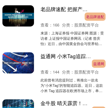
得“机构的解析比网上免费的更专业”，愿
意花300-80....
老品牌速配 把握产业政策变革机遇 2025中国铂族金属市场年会在海南三亚举办
老品牌速配
查看：
166
分类：
股票配资平台
来源：上海证券报·中国证券网 图源：受
访者 上证报中国证券网讯（记者 曾庆
怡）近日，由中国黄金协会与世界铂金
投资协会联合主办的2025中国铂族金属
市场年会在海南....
益通网 小米Tag追踪器来了，兼容苹果“查找”
益通网
查看：
144
分类：
股票配资平台
此前曾有消息提到过，将推出一款名
为“小米Tag”的智能追踪器。近日，这款
小米 Tag 追踪器在欧洲市场上市，单个
售价 17.99 欧元。 据悉，这款小米
Tag....
金牛股 晴天霹雳！朝鲜突然送给日本一个全新称谓，直接戳破了高市早苗的幻想！