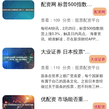
配资网 标普500指数期货上涨0.3%，触及日内高点
配资网
查看：
109
分类：
股票配资平台
每经AI快讯，2月25日，标普500指数期
货上涨0.3%，触及日内高点。 海量资
讯、精准解读，尽在新浪财经APP....
大业证券 日本投票“世界排名前6面条”，3种出自中国，最后一碗火遍国内！
大业证券
查看：
110
分类：
股票配资平台
面条在世界上都广受喜爱，每个国家都
有属于自己的面条文化。之前日本曾经
做过关于面条的投票，想不到有三种都
是中国的，我们今天就一起来看看哪些
面上榜了吧！ 1、肉酱面....
优配资 市场能否重回4000点？这一板块获大幅看好！
优配资