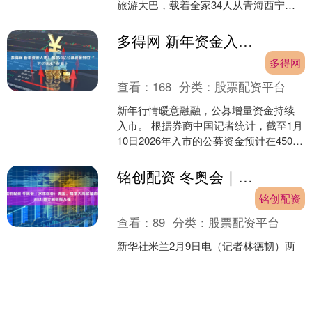
旅游大巴，载着全家34人从青海西宁一
路向南，赴云南西双版纳旅游。 2月11
日，赵雄的堂妹赵....
多得网 新年资金入市！超450亿公募资金到位 “万亿活水”在路上
多得网
查看：
168
分类：
股票配资平台
新年行情暖意融融，公募增量资金持续
入市。 根据券商中国记者统计，截至1月
10日2026年入市的公募资金预计在450亿
元以上：一是新年上市的22只股票ETF，
合计....
铭创配资 冬奥会｜冰球综合：美国、加拿大高歌猛进&#32;意大利剑指八强
铭创配资
查看：
89
分类：
股票配资平台
新华社米兰2月9日电（记者林德韧）两
支顶尖球队美国队和加拿大队在9日进行
的米兰冬奥会女子冰球小组赛中双双取
得大胜，美国队以5:0战胜瑞士队，加拿
大队以5:1战胜....