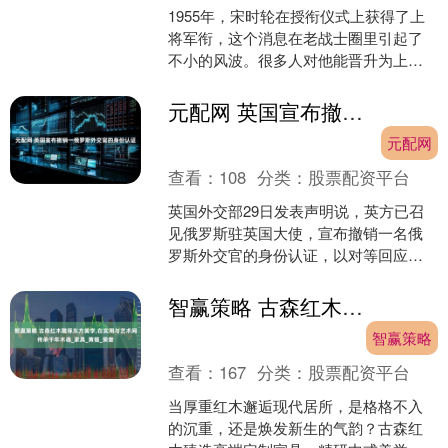
1955年，宋时轮在授衔仪式上获得了上
将军衔，这个消息在老战士圈里引起了
不小的风波。很多人对他能晋升为上将
表示质疑，原因就在于他曾参与指挥的
一些战役，结果却损失....
元配网 英国宣布撤销一俄罗斯外交官的身份认证
元配网
查看：
108
分类：
股票配资平台
英国外交部29日发表声明说，英方已召
见俄罗斯驻英国大使，宣布撤销一名俄
罗斯外交官的身份认证，以对等回应俄
罗斯上月驱逐一名英国外交官。 声明
说，英方强烈谴责俄罗斯....
智赢策略 古森红木雕琢东方美学,在实用与艺术间传承千年木魂_家具_黄檀_荣誉
智赢策略
查看：
167
分类：
股票配资平台
当厚重红木邂逅现代居所，是格格不入
的沉重，还是焕发新生的气韵？古森红