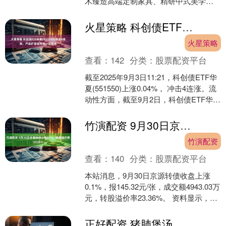
木臻造高端定制家具、精研中式美学范
本，在机械臂的精准与匠人手掌的余温
之间，在七分古韵与三分新....
火星策略 科创债ETF华夏(551550)冲击4连涨，产品扩容或带来一定机会
火星策略
查看：
142
分类：
股票配资平台
截至2025年9月3日11:21，科创债ETF华
夏(551550)上涨0.04%， 冲击4连涨。流
动性方面，截至9月2日，科创债ETF华夏
近1年日均成交73.0....
竹演配资 9月30日京源转债上涨01%，转股溢价率2336%
竹演配资
查看：
140
分类：
股票配资平台
本站消息，9月30日京源转债收盘上涨
0.1%，报145.32元/张，成交额4943.03万
元，转股溢价率23.36%。 资料显示，京
源转债信用级别为“A”，债券....
正好配资 猪肺煲汤，你吃过吗