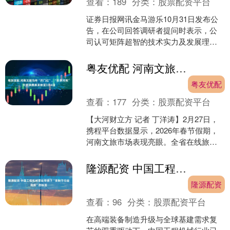
查看：
189
分类：
股票配资平台
证券日报网讯金马游乐10月31日发布公
告，在公司回答调研者提问时表示，公
司认可矩阵超智的技术实力及发展理
念，于2025年上半年通过参股投资方式
成为其股东，并于2....
粤友优配 河南文旅马年“开门红”，“乐享河南”文旅消费券发放至3月4日
粤友优配
查看：
177
分类：
股票配资平台
【大河财立方 记者 丁洋涛】2月27日，
携程平台数据显示，2026年春节假期，
河南文旅市场表现亮眼。全省在线旅游
消费人次同比增长38%，消费总额同比增
长37%，....
隆源配资 中国工程机械要趁早撕下“受制于行业周期”的标签
隆源配资
查看：
96
分类：
股票配资平台
在高端装备制造升级与全球基建需求复