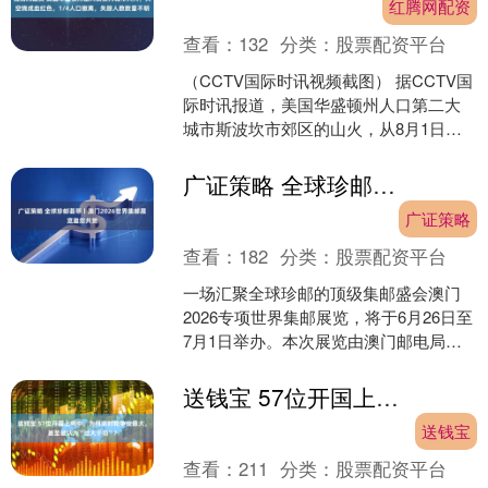
红腾网配资
查看：
132
分类：
股票配资平台
（CCTV国际时讯视频截图） 据CCTV国
际时讯报道，美国华盛顿州人口第二大
城市斯波坎市郊区的山火，从8月1日起
已经烧了数日，仍未得到有效控制，并
且演变为城市大....
广证策略 全球珍邮荟萃丨澳门2026世界集邮展览邀您共赏
广证策略
查看：
182
分类：
股票配资平台
一场汇聚全球珍邮的顶级集邮盛会澳门
2026专项世界集邮展览，将于6月26日至
7月1日举办。本次展览由澳门邮电局、
澳门集邮协会联合主办，国际集邮联合
会（FIP）赞....
送钱宝 57位开国上将中，为何宋时轮争议最大，甚至被认为“过大于功”？
送钱宝
查看：
211
分类：
股票配资平台