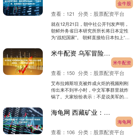
金牛股
查看：
121
分类：
股票配资平台
就在12月21日，朝中社公开刊发声明，
朝鲜外务省日本研究所所长将日本定性
为“战犯国家”。 朝鲜直接给日本扣上“战
犯国家”帽子，这哪是骂街，分明是戳穿
其军国主义复....
米牛配资 乌军冒险反攻红军城，遭无人机火炮联合绞杀，一支装甲纵队被团灭
米牛配资
查看：
150
分类：
股票配资平台
艾布拉姆斯坦克被炸成火炬的视频刚刚
传出来不到半小时，中文军事群里就炸
锅了。大家纷纷表示：不是说美军的这
款坦克是神器吗？怎么无人机一靠近就
被打碎了？其实那辆坦克的....
海龟网 西藏矿业：扎布耶二期目前处于爬坡期，产能不稳定
海龟网
查看：
106
分类：
股票配资平台