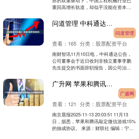
苏的双重驱动下，中国工程机械行业已
重回高增长轨道，却似乎没能在资本市
场撕下“受制于行业周期”的标签。笔者认
为，长远来看，工程机....
问道管理 中科通达：非独立董事李鹏辞职
问道管理
查看：
165
分类：
股票配资平台
南财智讯11月10日电，中科通达公告，
公司董事会于近日收到非独立董事李鹏
先生提交的书面辞职报告，因公司治理
结构调整，李鹏先生申请辞去公司第五
届董事会非独立董事职....
广升网 苹果和腾讯敲定微信游戏15%的抽成协议
广盛网
查看：
121
分类：
股票配资平台
南京晨报2025-11-13 20:03:51 11月13
日，据悉，苹果和腾讯敲定微信游戏15%
的抽成协议。 来源：财联社 编辑：宁宁
责编：李君伟 海量资讯、....