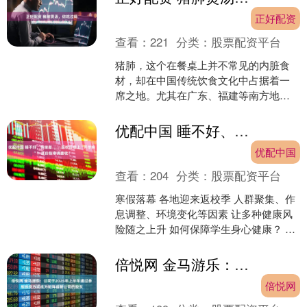
正好配资
查看：
221
分类：
股票配资平台
猪肺，这个在餐桌上并不常见的内脏食
材，却在中国传统饮食文化中占据着一
席之地。尤其在广东、福建等南方地
区，猪肺煲汤更是一道兼具食疗与美味
的家常菜。猪肺质地柔软，富....
优配中国 睡不好、情绪差……返校后患上“开学病”？这份指南请查收！
优配中国
查看：
204
分类：
股票配资平台
寒假落幕 各地迎来返校季 人群聚集、作
息调整、环境变化等因素 让多种健康风
险随之上升 如何保障学生身心健康？ 这
份开学健康科普指南，请查收↓ 这些高
发健康风险，....
倍悦网 金马游乐：公司于2025年上半年通过参股投资方式成为矩阵超智公司的股东
倍悦网