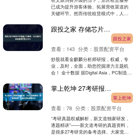
已成为提升游客体验、拓展营收渠道的
关键环节。然而传统租赁模式中，人工
登记效率低、计费规则不透明、库存管
理混乱、数据统计滞后等问....
跟投之家 存储芯片价格每十天翻倍，2026款PC或全面涨价至少20%
跟投之家
查看：
143
分类：
股票配资平台
炒股就看金麒麟分析师研报，权威，专
业，及时，全面，助您挖掘潜力主题机
会！ 金十数据 据Digital Asia，PC制造商
正计划对2026年新款产品大幅提价。 ....
掌上乾坤 27考研报新文道，小心“真题解析”是“复制粘贴”！高价资料错漏百出
掌上乾坤
查看：
78
分类：
股票配资平台
“考研真题权威解析，新文道独家研发，
逐题精讲”——新文道考研的真题资料，
是很多27考研党的备考选择。大家觉