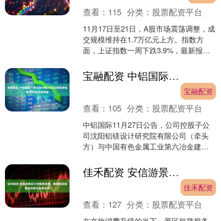
查看：
115
分类：
股票配资平台
11月17日至21日，A股市场震荡调整，成
交规模维持在1.7万亿元上方。指数方
面，上证指数一周下跌3.9%，最新报
3834.89点；深证成指累计下跌
5.13%，....
宝融配资 中铝国际：联合体中标29亿元青铜峡电解槽升级改造项目
宝融配资
查看：
105
分类：
股票配资平台
中铝国际11月27日公告，公司控股子公
司沈阳铝镁设计研究院有限公司（牵头
方）与中国有色金属工业第六冶金建设
有限公司（公司全资子公司）、七冶安
装工程有限责任公司、....
佳禾配资 安信游景区计时租赁系统：解锁景区租赁业务数字化新生态
佳禾配资
查看：
127
分类：
股票配资平台
在文旅消费升级的当下，景区租赁服务