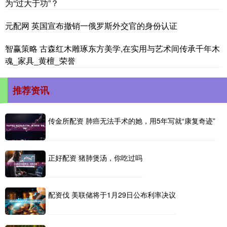
为“过大于功”？
元配网 英国宣布撤销一俄罗斯外交官的身份认证
智赢策略 古森红木雕琢东方美学,在实用与艺术间传承千年木
魂_家具_黄檀_荣誉
推荐资讯
传金所配资 肺癌无法手术的她，用5年写就“康复奇迹”
正好配资 猪肺煲汤，你吃过吗
配资伐 美联储将于1月29日公布利率决议