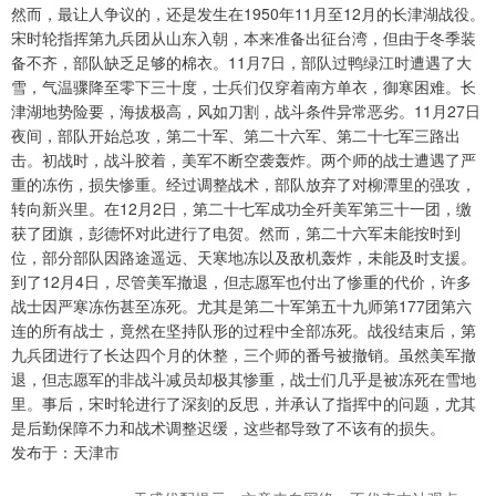
然而，最让人争议的，还是发生在1950年11月至12月的长津湖战役。
宋时轮指挥第九兵团从山东入朝，本来准备出征台湾，但由于冬季装
备不齐，部队缺乏足够的棉衣。11月7日，部队过鸭绿江时遭遇了大
雪，气温骤降至零下三十度，士兵们仅穿着南方单衣，御寒困难。长
津湖地势险要，海拔极高，风如刀割，战斗条件异常恶劣。11月27日
夜间，部队开始总攻，第二十军、第二十六军、第二十七军三路出
击。初战时，战斗胶着，美军不断空袭轰炸。两个师的战士遭遇了严
重的冻伤，损失惨重。经过调整战术，部队放弃了对柳潭里的强攻，
转向新兴里。在12月2日，第二十七军成功全歼美军第三十一团，缴
获了团旗，彭德怀对此进行了电贺。然而，第二十六军未能按时到
位，部分部队因路途遥远、天寒地冻以及敌机轰炸，未能及时支援。
到了12月4日，尽管美军撤退，但志愿军也付出了惨重的代价，许多
战士因严寒冻伤甚至冻死。尤其是第二十军第五十九师第177团第六
连的所有战士，竟然在坚持队形的过程中全部冻死。战役结束后，第
九兵团进行了长达四个月的休整，三个师的番号被撤销。虽然美军撤
退，但志愿军的非战斗减员却极其惨重，战士们几乎是被冻死在雪地
里。事后，宋时轮进行了深刻的反思，并承认了指挥中的问题，尤其
是后勤保障不力和战术调整迟缓，这些都导致了不该有的损失。
发布于：天津市