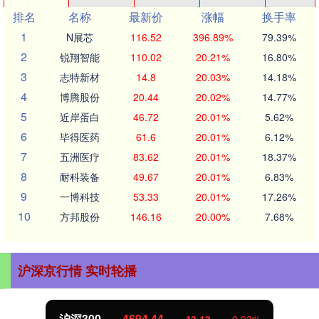
排名
名称
最新价
涨幅
换手率
1
N展芯
116.52
396.89%
79.39%
2
锐翔智能
110.02
20.21%
16.80%
3
志特新材
14.8
20.03%
14.18%
4
博腾股份
20.44
20.02%
14.77%
5
近岸蛋白
46.72
20.01%
5.62%
6
毕得医药
61.6
20.01%
6.12%
7
五洲医疗
83.62
20.01%
18.37%
8
耐科装备
49.67
20.01%
6.83%
9
一博科技
53.33
20.01%
17.26%
10
方邦股份
146.16
20.00%
7.68%
沪深京行情 实时轮播
沪深300
4694.44
43.13
0.93%