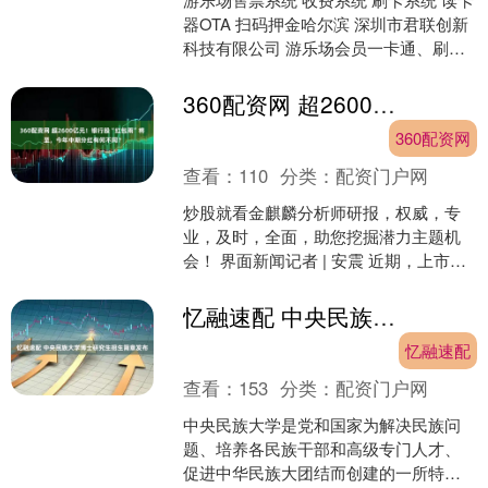
器OTA 扫码押金哈尔滨 深圳市君联创新
科技有限公司 游乐场会员一卡通、刷卡
系统与售票系统介绍 ✅✅✅ 在如今竞争
激烈的....
360配资网 超2600亿元！银行股“红包雨”将至，今年中期分红有何不同？
360配资网
查看：
110
分类：
配资门户网
炒股就看金麒麟分析师研报，权威，专
业，及时，全面，助您挖掘潜力主题机
会！ 界面新闻记者 | 安震 近期，上市银
行中期分红陆续落地。 12月3日，江阴银
行（002....
忆融速配 中央民族大学博士研究生招生简章发布
忆融速配
查看：
153
分类：
配资门户网
中央民族大学是党和国家为解决民族问
题、培养各民族干部和高级专门人才、
促进中华民族大团结而创建的一所特色