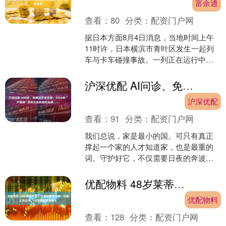
富余通
查看：
80
分类：
配资门户网
据日本方面8月4日消息，当地时间上午
11时许，日本横滨市青叶区发生一起列
车与卡车碰撞事故。一列正在运行中的
东急电铁列车与一辆卡车发生碰撞。据
警方消息，卡车司机受....
沪深优配 AI问诊、免费洁牙全安排！2026年“沪惠保”还有这些权益别忘领……
沪深优配
查看：
91
分类：
配资门户网
我们总说，家是最小的国。可只有真正
撑起一个家的人才知道家，也是最重的
词。守护好它，不仅需要日夜的奔波与
付出，更需要一份坚实的保障，为这份
重托底。 而这份安稳，如....
优配物料 48岁莱蒂齐亚：白发明显也不染，和国王共白头，17年恩爱羡煞旁人
优配物料
查看：
128
分类：
配资门户网