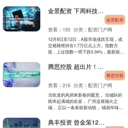
鲜明的高等院校。学校前身为1941年成
立的延安民族学院。1....
金景配资 下周科技板块最受看好！
金景配资
查看：
155
分类：
配资门户网
12月8日至12日，A股市场涨跌互现，成
交规模维持在1.7万亿元上方。指数方
面，上证指数一周下跌0.34%，最新报
3889.35点；深证成指上涨0.84%；创
业....
腾思控股 超出片！广州新开通线路藏着这些打卡点，解锁不一样的广味新年
腾思控股
查看：
216
分类：
配资门户网
当轨道的风捎来新春的暖意， 当城际的
线串起满城的欢喜， 广州这座烟火之
城， 正以一条条崭新动线， 铺就年味的
全新打开方式。 一路通途，一路烟火，
让新春出行更便....
典丰投资 曾金策12月23日：黄金今日还会跌吗？黄金行情走势分析及操作