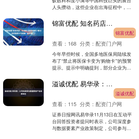
蚁数科和度小满等中国科技巨头的展台
人头攒动，这些企业在出海征程中，正
将中国香港作为撬动全球市场的第一
站。 11月3日至7日，香....
锦富优配 知名药店、企业被《财经调查》曝光！你的医保卡可能被“薅羊毛”了
锦富优配
查看：
168
分类：
配资门户网
今年早些时候，全国多地医保局陆续发
布了“禁止将医保卡变为‘购物卡’”的预警
提示。提示中明确提到，部分企业为了
使商品可以刷医保个人账户进行支付，
将牙刷、面膜等非医....
溢诚优配 易华录：公司深度参与数据要素产业政策制定
溢诚优配
查看：
115
分类：
配资门户网
证券日报网讯易华录11月13日在互动平
台回答投资者提问时表示，公司深度参
与数据要素产业政策制定，公司参与承
担了国资委《中央企业数据要素确权授