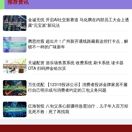
推荐资讯
金诚无忧 开启AI社交新赛道 马化腾在内部员工大会上透
露“元宝派”新玩法
腾思控股 超出片！广州新开通线路藏着这些打卡点，解
锁不一样的广味新年
天诚配资 游乐场售票系统 收费系统 刷卡系统 读卡器
OTA 扫码押金哈尔滨
万生优配 【12315投诉公示】消费者投诉金牌家居不履
行自己明示或与消费者约定的三包义务问题
亿海智投 八旬父亲心脏骤停急需治疗，儿子年入百万却
见死不救：死了再找我