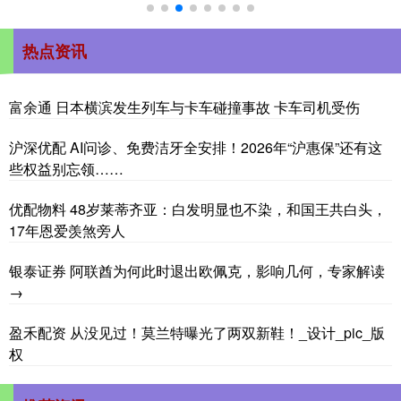
热点资讯
富余通 日本横滨发生列车与卡车碰撞事故 卡车司机受伤
沪深优配 AI问诊、免费洁牙全安排！2026年“沪惠保”还有这
些权益别忘领……
优配物料 48岁莱蒂齐亚：白发明显也不染，和国王共白头，
17年恩爱羡煞旁人
银泰证券 阿联酋为何此时退出欧佩克，影响几何，专家解读
→
盈禾配资 从没见过！莫兰特曝光了两双新鞋！_设计_pic_版
权