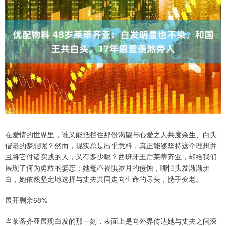
在爱情的世界里，谁又能抵挡住那份渴望与心爱之人共度余生、白头
偕老的梦想呢？然而，现实总是出乎意料，真正能够坚持这个理想并
且将它付诸实践的人，又有多少呢？西班牙王后莱蒂齐亚，却给我们
展现了何为勇敢的姿态：她毫不畏惧岁月的侵蚀，哪怕头发渐渐斑
白，她依然坚定地选择与丈夫共同走向生命的尽头，携手变老。
展开剩余68%
当莱蒂齐亚展现白发的那一刻，表面上是向外界传达她与丈夫之间深