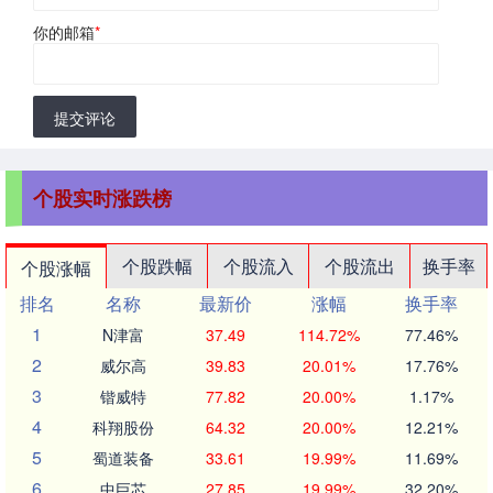
你的邮箱
*
提交评论
个股实时涨跌榜
个股跌幅
个股流入
个股流出
换手率
个股涨幅
排名
名称
最新价
涨幅
换手率
1
N津富
37.49
114.72%
77.46%
2
威尔高
39.83
20.01%
17.76%
3
锴威特
77.82
20.00%
1.17%
4
科翔股份
64.32
20.00%
12.21%
5
蜀道装备
33.61
19.99%
11.69%
6
中巨芯
27.85
19.99%
32.20%