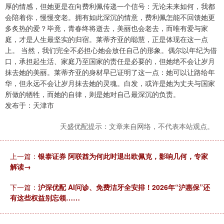
厚的情感，但她更是在向费利佩传递一个信号：无论未来如何，我都
会陪着你，慢慢变老。拥有如此深沉的情意，费利佩怎能不回馈她更
多炙热的爱？毕竟，青春终将逝去，美丽也会老去，而唯有爱与家
庭，才是人生最坚实的归宿。莱蒂齐亚的聪慧，正是体现在这一点
上。 当然，我们完全不必担心她会放任自己的形象。偶尔以年纪为借
口，承担起生活、家庭乃至国家的责任是必要的，但她绝不会让岁月
抹去她的美丽。莱蒂齐亚的身材早已证明了这一点：她可以让路给年
华，但永远不会让岁月抹去她的灵魂。白发，或许是她为丈夫与国家
所做的牺牲，而她的自律，则是她对自己最深沉的负责。
发布于：天津市
天盛优配提示：文章来自网络，不代表本站观点。
上一篇：
银泰证券 阿联酋为何此时退出欧佩克，影响几何，专家
解读→
下一篇：
沪深优配 AI问诊、免费洁牙全安排！2026年“沪惠保”还
有这些权益别忘领……