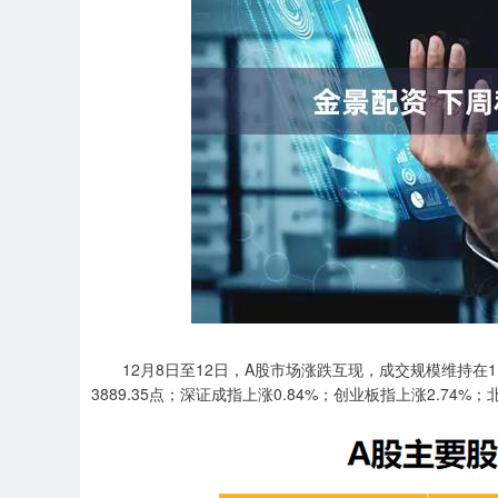
深证成指
14311.01
.68
1.02%
200.89
1
12月8日至12日，A股市场涨跌互现，成交规模维持在1.
3889.35点；深证成指上涨0.84%；创业板指上涨2.74