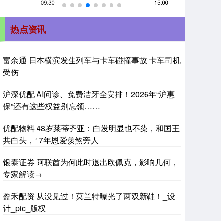
热点资讯
富余通 日本横滨发生列车与卡车碰撞事故 卡车司机
受伤
沪深优配 AI问诊、免费洁牙全安排！2026年“沪惠
保”还有这些权益别忘领……
优配物料 48岁莱蒂齐亚：白发明显也不染，和国王
共白头，17年恩爱羡煞旁人
银泰证券 阿联酋为何此时退出欧佩克，影响几何，
专家解读→
盈禾配资 从没见过！莫兰特曝光了两双新鞋！_设
计_pic_版权