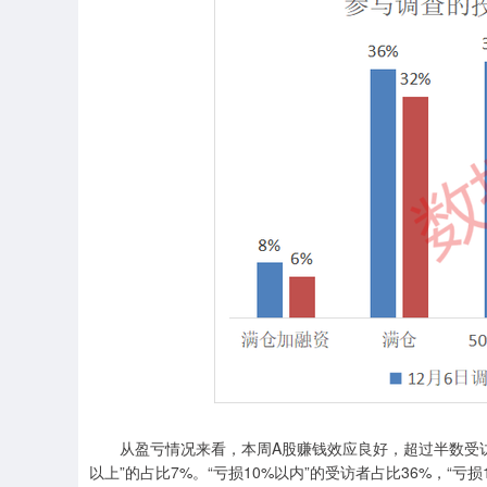
从盈亏情况来看，本周A股赚钱效应良好，超过半数受访者表
以上”的占比7%。“亏损10%以内”的受访者占比36%，“亏损1