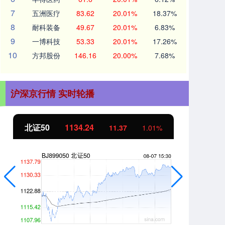
7
五洲医疗
83.62
20.01%
18.37%
8
耐科装备
49.67
20.01%
6.83%
9
一博科技
53.33
20.01%
17.26%
10
方邦股份
146.16
20.00%
7.68%
沪深京行情 实时轮播
北证50
1134.24
创
11.37
1.01%