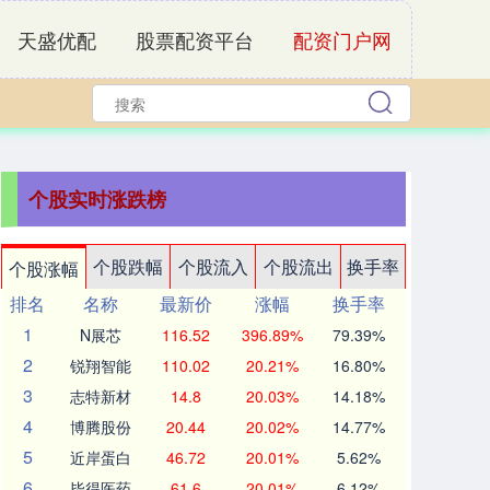
天盛优配
股票配资平台
配资门户网
个股实时涨跌榜
个股跌幅
个股流入
个股流出
换手率
个股涨幅
排名
名称
最新价
涨幅
换手率
1
N展芯
116.52
396.89%
79.39%
2
锐翔智能
110.02
20.21%
16.80%
3
志特新材
14.8
20.03%
14.18%
4
博腾股份
20.44
20.02%
14.77%
5
近岸蛋白
46.72
20.01%
5.62%
6
毕得医药
61.6
20.01%
6.12%