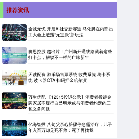
推荐资讯
金诚无忧 开启AI社交新赛道 马化腾在内部员
工大会上透露“元宝派”新玩法
腾思控股 超出片！广州新开通线路藏着这些
打卡点，解锁不一样的广味新年
天诚配资 游乐场售票系统 收费系统 刷卡系
统 读卡器OTA 扫码押金哈尔滨
万生优配 【12315投诉公示】消费者投诉金
牌家居不履行自己明示或与消费者约定的三
包义务问题
亿海智投 八旬父亲心脏骤停急需治疗，儿子
年入百万却见死不救：死了再找我