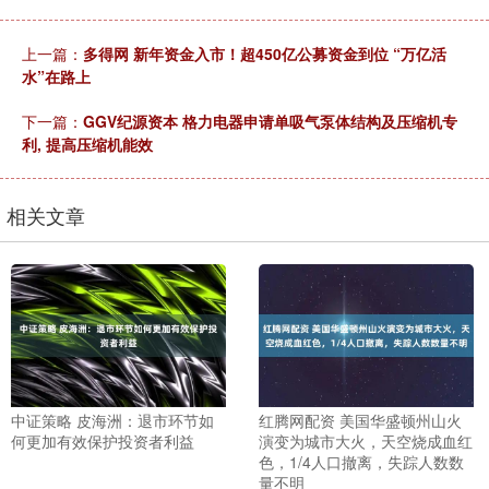
上一篇：
多得网 新年资金入市！超450亿公募资金到位 “万亿活
水”在路上
下一篇：
GGV纪源资本 格力电器申请单吸气泵体结构及压缩机专
利, 提高压缩机能效
相关文章
中证策略 皮海洲：退市环节如
红腾网配资 美国华盛顿州山火
何更加有效保护投资者利益
演变为城市大火，天空烧成血红
色，1/4人口撤离，失踪人数数
量不明