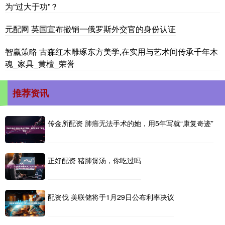
为“过大于功”？
元配网 英国宣布撤销一俄罗斯外交官的身份认证
智赢策略 古森红木雕琢东方美学,在实用与艺术间传承千年木
魂_家具_黄檀_荣誉
推荐资讯
传金所配资 肺癌无法手术的她，用5年写就“康复奇迹”
正好配资 猪肺煲汤，你吃过吗
配资伐 美联储将于1月29日公布利率决议