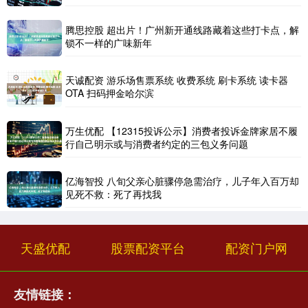
腾思控股 超出片！广州新开通线路藏着这些打卡点，解
锁不一样的广味新年
天诚配资 游乐场售票系统 收费系统 刷卡系统 读卡器
OTA 扫码押金哈尔滨
万生优配 【12315投诉公示】消费者投诉金牌家居不履
行自己明示或与消费者约定的三包义务问题
亿海智投 八旬父亲心脏骤停急需治疗，儿子年入百万却
见死不救：死了再找我
天盛优配
股票配资平台
配资门户网
友情链接：