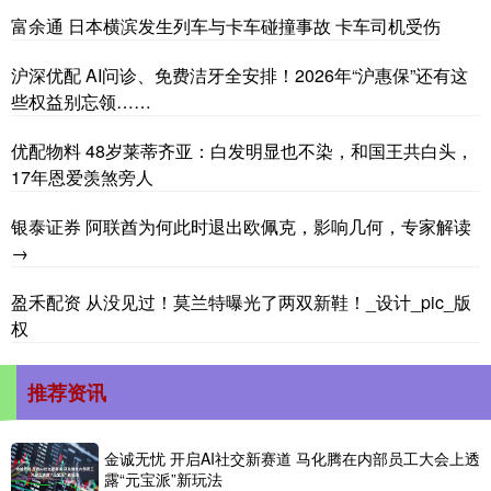
富余通 日本横滨发生列车与卡车碰撞事故 卡车司机受伤
沪深优配 AI问诊、免费洁牙全安排！2026年“沪惠保”还有这
些权益别忘领……
优配物料 48岁莱蒂齐亚：白发明显也不染，和国王共白头，
17年恩爱羡煞旁人
银泰证券 阿联酋为何此时退出欧佩克，影响几何，专家解读
→
盈禾配资 从没见过！莫兰特曝光了两双新鞋！_设计_pic_版
权
推荐资讯
金诚无忧 开启AI社交新赛道 马化腾在内部员工大会上透
露“元宝派”新玩法