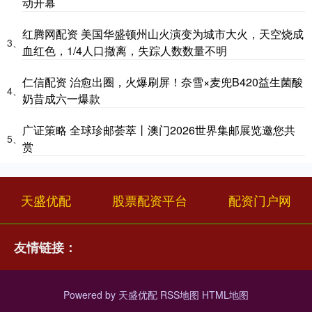
动开幕
红腾网配资 美国华盛顿州山火演变为城市大火，天空烧成
3、
血红色，1/4人口撤离，失踪人数数量不明
仁信配资 治愈出圈，火爆刷屏！奈雪×麦兜B420益生菌酸
4、
奶昔成六一爆款
广证策略 全球珍邮荟萃丨澳门2026世界集邮展览邀您共
5、
赏
天盛优配
股票配资平台
配资门户网
友情链接：
Powered by
天盛优配
RSS地图
HTML地图