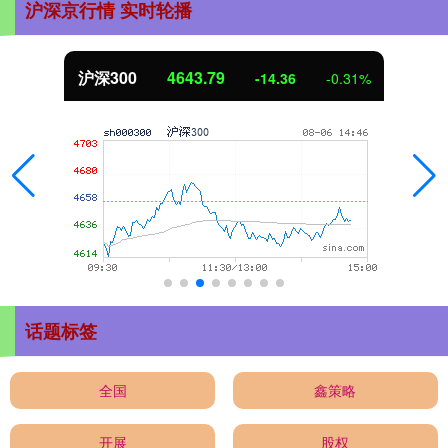
沪深京行情 实时轮播
沪深300
4643.79
-14.36
-0.31%
话题标签
全国
鑫策略
开展
股权