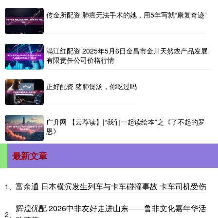
传金所配资 肺癌无法手术的她，用5年写就“康复奇迹”
满江红配资 2025年5月6日金昌市金川天然农产品发展
有限责任公司价格行情
正好配资 猪肺煲汤，你吃过吗
广升网 【云荐读】|“我们一起读绘本”之《了不起的罗
恩》
最新文章
富余通 日本横滨发生列车与卡车碰撞事故 卡车司机受伤
1、
辉煌优配 2026中非友好走进山东——鲁非文化嘉年华活
2、