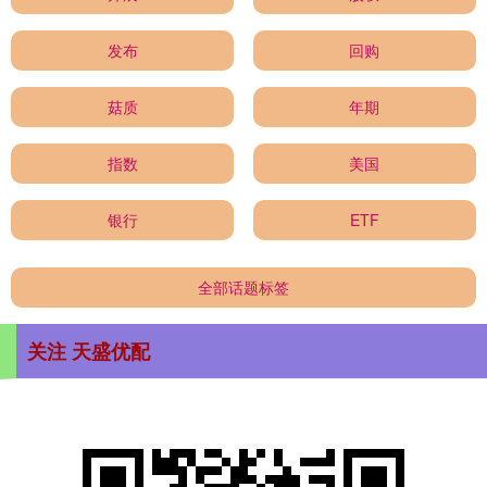
发布
回购
菇质
年期
指数
美国
银行
ETF
全部话题标签
关注 天盛优配