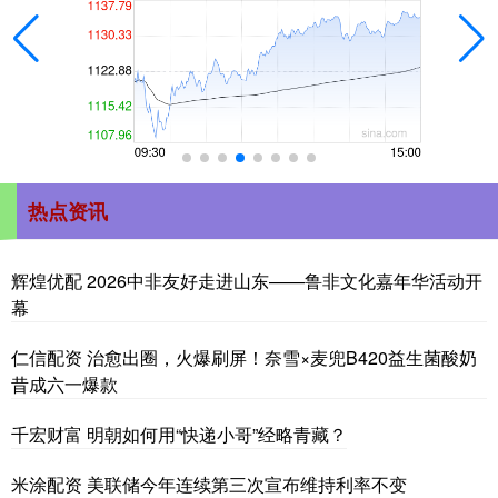
热点资讯
辉煌优配 2026中非友好走进山东——鲁非文化嘉年华活动开
幕
仁信配资 治愈出圈，火爆刷屏！奈雪×麦兜B420益生菌酸奶
昔成六一爆款
千宏财富 明朝如何用“快递小哥”经略青藏？
米涂配资 美联储今年连续第三次宣布维持利率不变