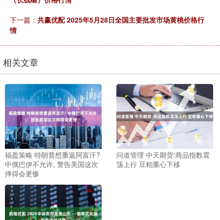
下一篇：
共赢优配 2025年5月28日全国主要批发市场黄桃价格行
情
相关文章
福盈策略 特朗普想重返阿富汗?
问道管理 中天期货:商品指数震
中俄巴伊不允许, 警告美国这次
荡上行 豆粕重心下移
摔得会更惨