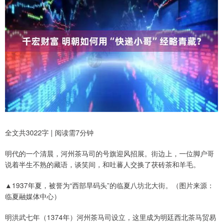
全文共3022字 | 阅读需7分钟
明代的一个清晨，河州茶马司的号旗迎风招展。街边上，一位脚户哥
说着半生不熟的藏语，谈笑间，和吐蕃人交换了茯砖茶和羊毛。
▲1937年夏，被誉为“西部旱码头”的临夏八坊北大街。（图片来源：
临夏融媒体中心）
明洪武七年（1374年）河州茶马司设立，这里成为明廷西北茶马贸易