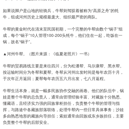
如果说脚户是山地的轻骑兵，牛帮则驾驭着被称为“高原之舟”的牦
牛，组成河州历史上规模最庞大、组织最严密的商队。
牛帮的黄金时代在清末至民国初期，一个完整的牛帮由数个“锅子”组
成，每个“锅子”10人管理100-200头牦牛，他们住在一起，吃饭在一
锅，故名“锅子”。
▲河州牛帮。（图片来源：《临夏老照片》一书）
牛帮的贸易路线主要是来往四川，分为松潘帮、马尔康帮、黑水帮。
按运输时间分为冬帮和夏帮。冬帮从河州出发时间是每年农历十月，
于次年正月返回；夏帮每年农历五六月出发，七八月返程。
牛帮生活本身，就是一幅多民族协作交融的画卷。他们的队伍中，锅
娃是整个牛帮的总负责人，通常由管理经验丰富、对藏族十分熟悉、
懂藏语，且经济实力强的回族掌柜担任，负责整个牛帮的管理与指
挥，与路途中各藏族部落联络，处理牛帮内一些日常具体事务；沙娃
多由熟悉地形的藏族向导担任；索娃通常由回族或东乡族担任，主要
负责整个牛帮的后部安全。