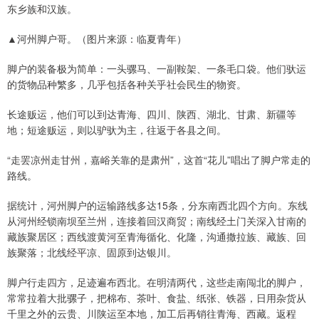
东乡族和汉族。
▲河州脚户哥。（图片来源：临夏青年）
脚户的装备极为简单：一头骡马、一副鞍架、一条毛口袋。他们驮运
的货物品种繁多，几乎包括各种关乎社会民生的物资。
长途贩运，他们可以到达青海、四川、陕西、湖北、甘肃、新疆等
地；短途贩运，则以驴驮为主，往返于各县之间。
“走罢凉州走甘州，嘉峪关靠的是肃州”，这首“花儿”唱出了脚户常走的
路线。
据统计，河州脚户的运输路线多达15条，分东南西北四个方向。东线
从河州经锁南坝至兰州，连接着回汉商贸；南线经土门关深入甘南的
藏族聚居区；西线渡黄河至青海循化、化隆，沟通撒拉族、藏族、回
族聚落；北线经平凉、固原到达银川。
脚户行走四方，足迹遍布西北。在明清两代，这些走南闯北的脚户，
常常拉着大批骡子，把棉布、茶叶、食盐、纸张、铁器，日用杂货从
千里之外的云贵、川陕运至本地，加工后再销往青海、西藏。返程