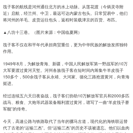
筏子客的航线是河州通往北方的水上动脉。从莲花渡（今炳灵寺附
近）启航，经兰州、中卫，最远可达内蒙古包头。日常贸易中，他们
将河州的羊毛、皮货运往包头，返程时装载津京的百货、布匹。
▲八坊十三巷。（图片来源：中国临夏网）
筏子客不仅在和平年代承担商贸重任，更为中华民族的解放发挥独特
作用。
1949年8月，为解放青海、新疆，中国人民解放军第一野战军的10万
大军要渡过黄河天堑。河州各族筏子客在短时间内筹集牛羊皮筏子
150多个，500余筏子客从永靖、大河家、循化三路抢渡黄河，向青海
挺进。
经过连续五六天日夜奋战，筏子客们协助10万解放军官兵和2000多匹
战马、粮食、大炮等武器装备顺利渡过黄河，谱写了一曲“羊皮筏子赛
军舰”的传奇。
今天，高速公路与铁路取代了当年的骡马古道，现代化的海铁联运替
代了古老的“运输三杰”。但“运输三杰”的历史不该被遗忘。他们以血肉