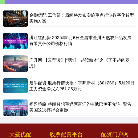
金御优配 工信部：后续将发布实施重点行业数字化转型
实施方案
满江红配资 2025年5月6日金昌市金川天然农产品发展
有限责任公司价格行情
广升网 【云荐读】|“我们一起读绘本”之《了不起的罗
恩》
启牛配资 股票行情快报：宇邦新材（301266）5月20日
主力资金净买入261.26万元
福盈策略 特朗普想重返阿富汗? 中俄巴伊不允许, 警告
美国这次摔得会更惨
天盛优配
股票配资平台
配资门户网