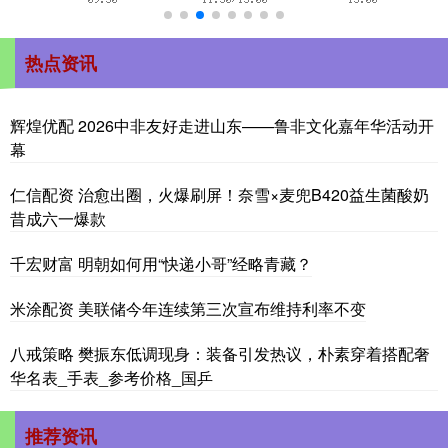
热点资讯
辉煌优配 2026中非友好走进山东——鲁非文化嘉年华活动开
幕
仁信配资 治愈出圈，火爆刷屏！奈雪×麦兜B420益生菌酸奶
昔成六一爆款
千宏财富 明朝如何用“快递小哥”经略青藏？
米涂配资 美联储今年连续第三次宣布维持利率不变
八戒策略 樊振东低调现身：装备引发热议，朴素穿着搭配奢
华名表_手表_参考价格_国乒
推荐资讯