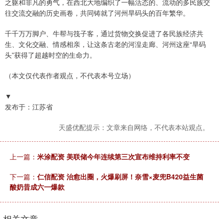
之躯和非凡的勇气，在西北大地编织了一幅活态的、流动的多民族交
往交流交融的历史画卷，共同铸就了河州旱码头的百年繁华。
千千万万脚户、牛帮与筏子客，通过货物交换促进了各民族经济共
生、文化交融、情感相亲，让这条古老的河湟走廊、河州这座“旱码
头”获得了超越时空的生命力。
（本文仅代表作者观点，不代表本号立场）
▼
发布于：江苏省
天盛优配提示：文章来自网络，不代表本站观点。
上一篇：
米涂配资 美联储今年连续第三次宣布维持利率不变
下一篇：
仁信配资 治愈出圈，火爆刷屏！奈雪×麦兜B420益生菌
酸奶昔成六一爆款
相关文章