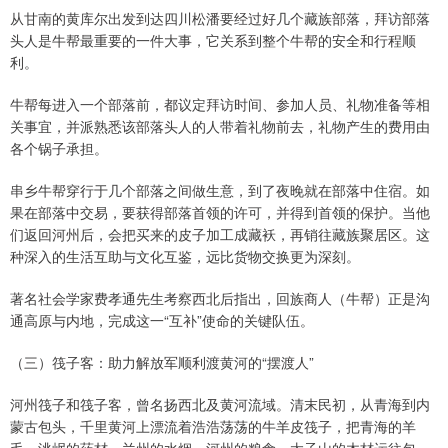
从甘南的黄库尔出发到达四川松潘要经过好几个藏族部落，拜访部落
头人是牛帮最重要的一件大事，它关系到整个牛帮的安全和行程顺
利。
牛帮每进入一个部落前，都议定拜访时间、参加人员、礼物准备等相
关事宜，并派熟悉该部落头人的人带着礼物前去，礼物产生的费用由
各个锅子承担。
串乡牛帮穿行于几个部落之间做生意，到了夜晚就在部落中住宿。如
果在部落中交易，要获得部落首领的许可，并得到首领的保护。当他
们返回河州后，会把买来的皮子加工成藏袄，再销往藏族聚居区。这
种深入的生活互助与文化互鉴，远比货物交换更为深刻。
著名社会学家费孝通先生考察西北后指出，回族商人（牛帮）正是沟
通高原与内地，完成这一“互补”使命的关键队伍。
（三）筏子客：助力解放军顺利渡黄河的“摆渡人”
河州筏子和筏子客，曾名扬西北及黄河流域。清末民初，从青海到内
蒙古包头，千里黄河上漂流着浩浩荡荡的牛羊皮筏子，把青海的羊