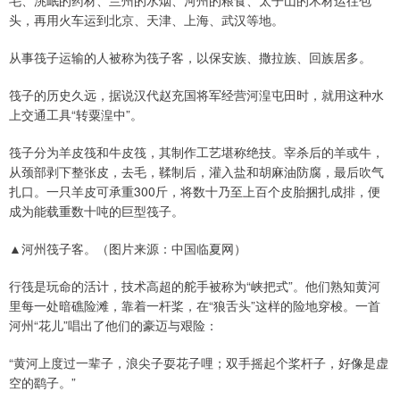
毛、洮岷的药材、兰州的水烟、河州的粮食、太子山的木材运往包
头，再用火车运到北京、天津、上海、武汉等地。
从事筏子运输的人被称为筏子客，以保安族、撒拉族、回族居多。
筏子的历史久远，据说汉代赵充国将军经营河湟屯田时，就用这种水
上交通工具“转粟湟中”。
筏子分为羊皮筏和牛皮筏，其制作工艺堪称绝技。宰杀后的羊或牛，
从颈部剥下整张皮，去毛，鞣制后，灌入盐和胡麻油防腐，最后吹气
扎口。一只羊皮可承重300斤，将数十乃至上百个皮胎捆扎成排，便
成为能载重数十吨的巨型筏子。
▲河州筏子客。（图片来源：中国临夏网）
行筏是玩命的活计，技术高超的舵手被称为“峡把式”。他们熟知黄河
里每一处暗礁险滩，靠着一杆桨，在“狼舌头”这样的险地穿梭。一首
河州“花儿”唱出了他们的豪迈与艰险：
“黄河上度过一辈子，浪尖子耍花子哩；双手摇起个桨杆子，好像是虚
空的鹞子。”