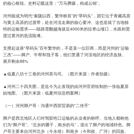
的核心枢纽。史料记载这里：“万马腾骧，殆成云锦”。
河州能成为明代“秦陇以西，繁华称首”的“旱码头”，因它位于青藏高原
与黄土高原的过渡带，处在河湟走廊的核心要冲。这也造就了当地独
特的运输需求——陆路需翻越海拔近4000米的拉脊山垭口，水路则需
渡过黄河的急流险滩。
支撑起这座“旱码头”百年繁华的，不是某一位巨商，而是河州的“运输
三杰”——脚户、牛帮和筏子客，他们贯通了河湟地区的经济血脉。
展开剩余88%
▲临夏八坊十三巷的河州茶马司。（图片来源：作者拍摄）
▲河州二十四关图，是迄今为止发现的由河州官府绘制的一张临夏原
始地图。（图片来源：临夏州信息档案网）
（一）河州脚户哥：沟通中西部贸易的“二传手”
脚户是西北地区人们对驾驭牲口运输的从业者的称呼。当地人都称他
们为“脚户哥”。“北乡的骡子，南乡的马”，道出了脚户的地域特色。脚
户哥主要来自河州北乡（今永靖）和南乡（今和政、广河）的回族、