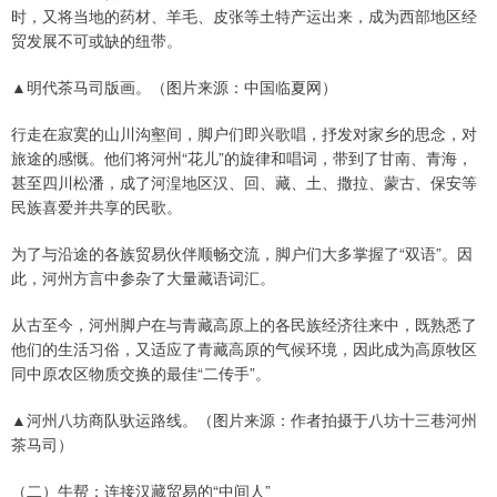
时，又将当地的药材、羊毛、皮张等土特产运出来，成为西部地区经
贸发展不可或缺的纽带。
▲明代茶马司版画。（图片来源：中国临夏网）
行走在寂寞的山川沟壑间，脚户们即兴歌唱，抒发对家乡的思念，对
旅途的感慨。他们将河州“花儿”的旋律和唱词，带到了甘南、青海，
甚至四川松潘，成了河湟地区汉、回、藏、土、撒拉、蒙古、保安等
民族喜爱并共享的民歌。
为了与沿途的各族贸易伙伴顺畅交流，脚户们大多掌握了“双语”。因
此，河州方言中参杂了大量藏语词汇。
从古至今，河州脚户在与青藏高原上的各民族经济往来中，既熟悉了
他们的生活习俗，又适应了青藏高原的气候环境，因此成为高原牧区
同中原农区物质交换的最佳“二传手”。
▲河州八坊商队驮运路线。（图片来源：作者拍摄于八坊十三巷河州
茶马司）
（二）牛帮：连接汉藏贸易的“中间人”