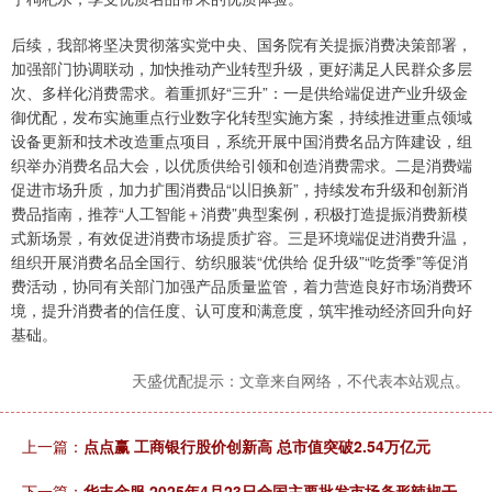
后续，我部将坚决贯彻落实党中央、国务院有关提振消费决策部署，
加强部门协调联动，加快推动产业转型升级，更好满足人民群众多层
次、多样化消费需求。着重抓好“三升”：一是供给端促进产业升级金
御优配，发布实施重点行业数字化转型实施方案，持续推进重点领域
设备更新和技术改造重点项目，系统开展中国消费名品方阵建设，组
织举办消费名品大会，以优质供给引领和创造消费需求。二是消费端
促进市场升质，加力扩围消费品“以旧换新”，持续发布升级和创新消
费品指南，推荐“人工智能＋消费”典型案例，积极打造提振消费新模
式新场景，有效促进消费市场提质扩容。三是环境端促进消费升温，
组织开展消费名品全国行、纺织服装“优供给 促升级”“吃货季”等促消
费活动，协同有关部门加强产品质量监管，着力营造良好市场消费环
境，提升消费者的信任度、认可度和满意度，筑牢推动经济回升向好
基础。
天盛优配提示：文章来自网络，不代表本站观点。
上一篇：
点点赢 工商银行股价创新高 总市值突破2.54万亿元
下一篇：
华丰金服 2025年4月23日全国主要批发市场条形辣椒干