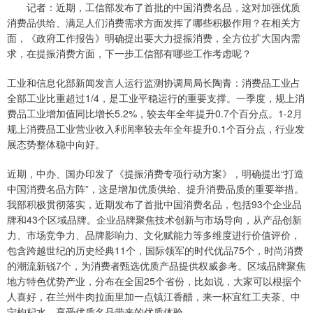
记者：近期，工信部发布了首批的中国消费名品，这对加强优质
消费品供给、满足人们消费需求方面发挥了哪些积极作用？在相关方
面，《政府工作报告》明确提出要大力提振消费，全方位扩大国内需
求，在提振消费方面，下一步工信部有哪些工作考虑呢？
工业和信息化部新闻发言人运行监测协调局局长陶青：消费品工业占
全部工业比重超过1/4，是工业平稳运行的重要支撑。一季度，规上消
费品工业增加值同比增长5.2%，较去年全年提升0.7个百分点。1-2月
规上消费品工业营业收入利润率较去年全年提升0.1个百分点，行业发
展态势整体稳中向好。
近期，中办、国办印发了《提振消费专项行动方案》，明确提出“打造
中国消费名品方阵”，这是增加优质供给、提升消费品质的重要举措。
我部积极贯彻落实，近期发布了首批中国消费名品，包括93个企业品
牌和43个区域品牌。企业品牌聚焦技术创新与市场导向，从产品创新
力、市场竞争力、品牌影响力、文化赋能力等多维度进行价值评价，
包含跨越世纪的历史经典11个，国际领军的时代优品75个，时尚消费
的潮流新锐7个，为消费者甄选优质产品提供权威参考。区域品牌聚焦
地方特色优势产业，分布在全国25个省份，比如说，大家可以根据个
人喜好，在兰州牛肉拉面里加一点镇江香醋，来一杯宜红工夫茶、中
宁枸杞水，享受优质名品带来的优质体验。