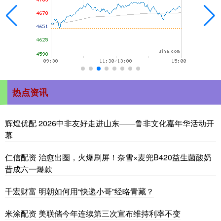
热点资讯
辉煌优配 2026中非友好走进山东——鲁非文化嘉年华活动开
幕
仁信配资 治愈出圈，火爆刷屏！奈雪×麦兜B420益生菌酸奶
昔成六一爆款
千宏财富 明朝如何用“快递小哥”经略青藏？
米涂配资 美联储今年连续第三次宣布维持利率不变