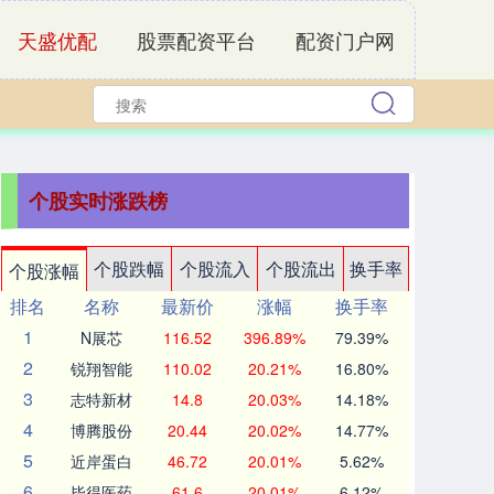
天盛优配
股票配资平台
配资门户网
个股实时涨跌榜
个股跌幅
个股流入
个股流出
换手率
个股涨幅
排名
名称
最新价
涨幅
换手率
1
N展芯
116.52
396.89%
79.39%
2
锐翔智能
110.02
20.21%
16.80%
3
志特新材
14.8
20.03%
14.18%
4
博腾股份
20.44
20.02%
14.77%
5
近岸蛋白
46.72
20.01%
5.62%
6
毕得医药
61.6
20.01%
6.12%