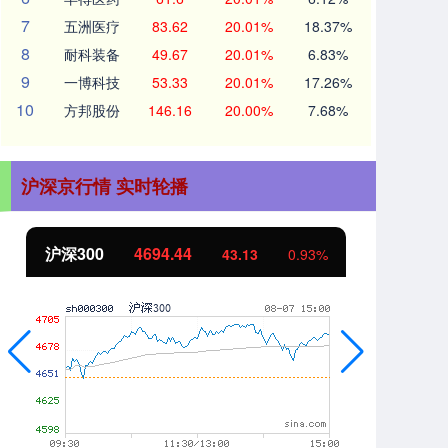
7
五洲医疗
83.62
20.01%
18.37%
8
耐科装备
49.67
20.01%
6.83%
9
一博科技
53.33
20.01%
17.26%
10
方邦股份
146.16
20.00%
7.68%
沪深京行情 实时轮播
沪深300
4694.44
北
43.13
0.93%