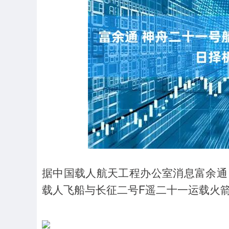
上证指数
3940.04
.40
2.13%
39.68
1.
据中国载人航天工程办公室消息富余通，
载人飞船与长征二号F遥二十一运载火