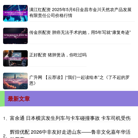
满江红配资 2025年5月6日金昌市金川天然农产品发展
有限责任公司价格行情
传金所配资 肺癌无法手术的她，用5年写就“康复奇迹”
正好配资 猪肺煲汤，你吃过吗
广升网 【云荐读】|“我们一起读绘本”之《了不起的罗
恩》
最新文章
富余通 日本横滨发生列车与卡车碰撞事故 卡车司机受伤
1、
辉煌优配 2026中非友好走进山东——鲁非文化嘉年华活
2、