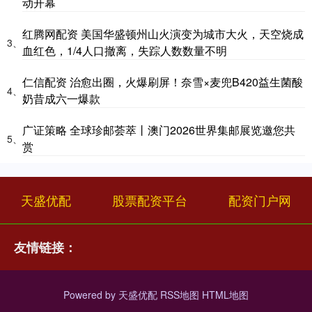
动开幕
红腾网配资 美国华盛顿州山火演变为城市大火，天空烧成
3、
血红色，1/4人口撤离，失踪人数数量不明
仁信配资 治愈出圈，火爆刷屏！奈雪×麦兜B420益生菌酸
4、
奶昔成六一爆款
广证策略 全球珍邮荟萃丨澳门2026世界集邮展览邀您共
5、
赏
天盛优配
股票配资平台
配资门户网
友情链接：
Powered by
天盛优配
RSS地图
HTML地图