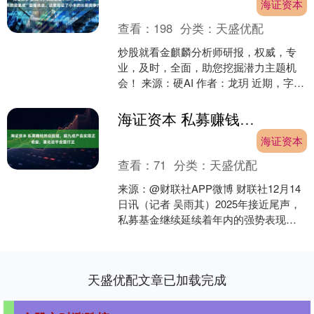
海证资本
查看：
198
分类：
天盛优配
炒股就看金麒麟分析师研报，权威，专
业，及时，全面，助您挖掘潜力主题机
会！ 来源：硬AI 作者：龙玥 近期，字节
跳动高调发布“豆包AI手机助手”预览版，
意图通过大....
海证资本 私募赚钱效应延续，超九成产品实现正收益，量化近乎全面打正
海证资本
查看：
71
分类：
天盛优配
来源：@财联社APP微博 财联社12月14
日讯（记者 吴雨其）2025年接近尾声，
私募基金继续延续着年内的强势表现。
在风格轮动加快、热点频繁切换的市场
环境中，多....
天盛优配文章已加载完成