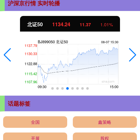
沪深京行情 实时轮播
北证50
1134.24
11.37
1.01%
话题标签
全国
鑫策略
开展
股权